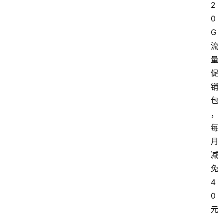
2
0
G
4
0