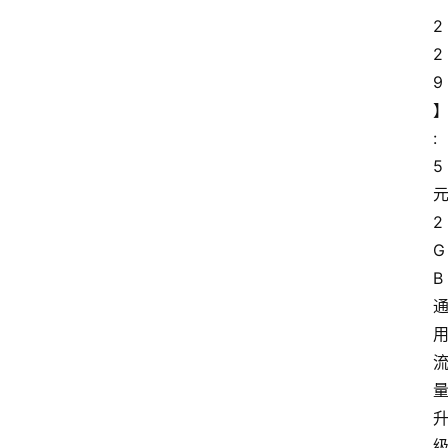
2
2
9
:
5
2
G
B