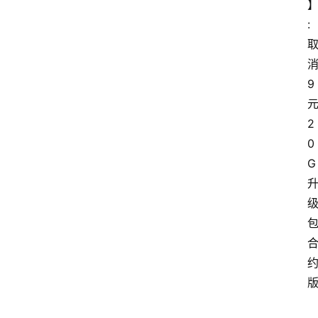
:
9
2
0
G