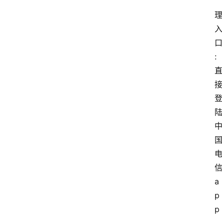
:
a
p
p