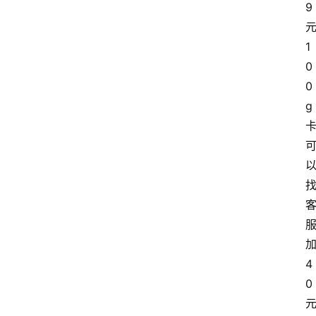
9
1
0
0
g
4
0