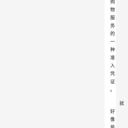
购
物
服
务
的
一
种
准
入
凭
证
。
就
好
像
是