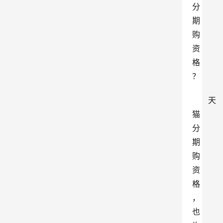
分
期
购
资
格
？
天
猫
分
期
购
资
格
，
也