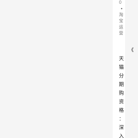
0
•
淘
宝
运
营
《
天
猫
分
期
购
资
格
：
深
入