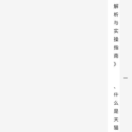
解
析
与
实
操
指
南
》
一
、
什
么
是
天
猫