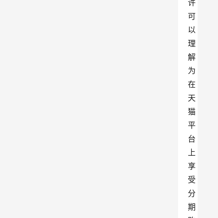
许
可
以
理
解
为
在
天
猫
平
台
上
享
受
分
期