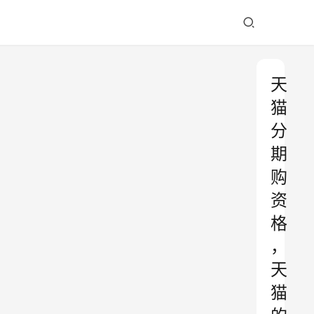
天
猫
分
期
购
资
格
，
天
猫