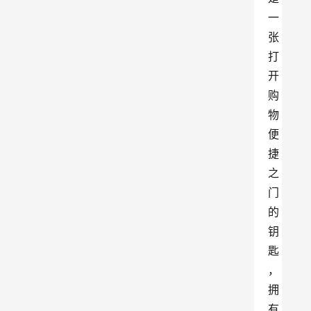
一
张
打
开
购
物
便
捷
之
门
的
钥
匙
，
拥
有