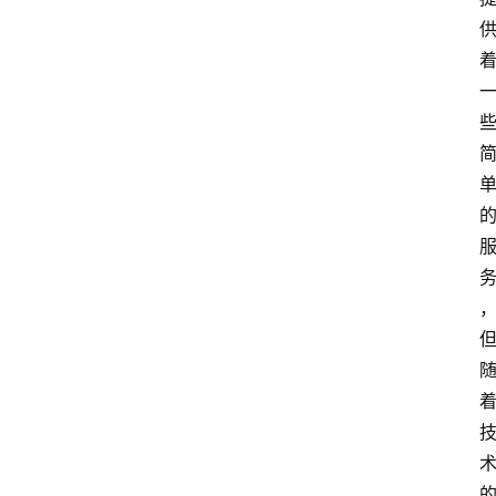
home_filled
首
页
menu
文
章
分
类