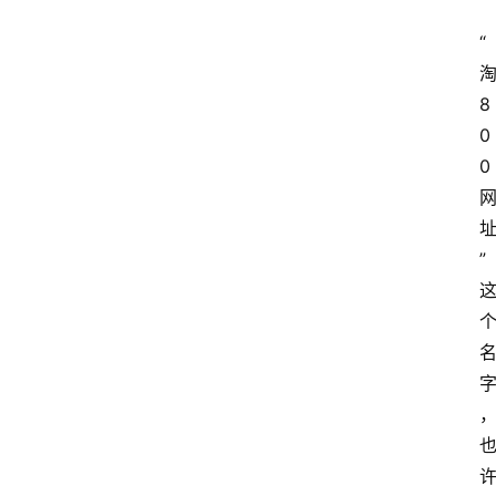
“
8
0
0
”