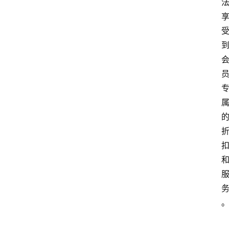
home_filled
首
页
menu
文
章
分
类