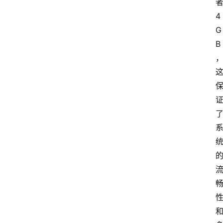
4
G
B