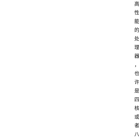
home_filled
首
页
menu
文
章
分
类