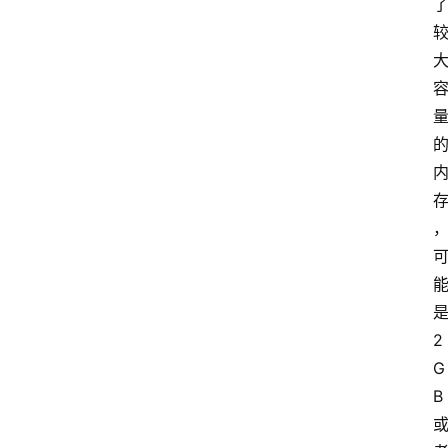
2
G
B