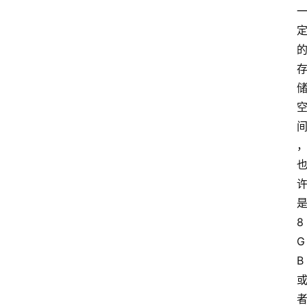
8
G
B