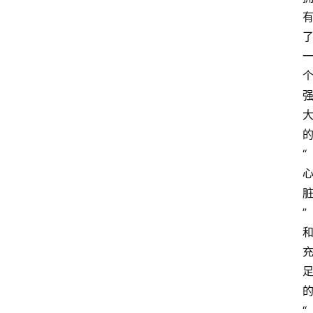
“
”
“