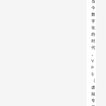
当
今
数
字
化
的
时
代
，
V
P
S
（
虚
拟
专