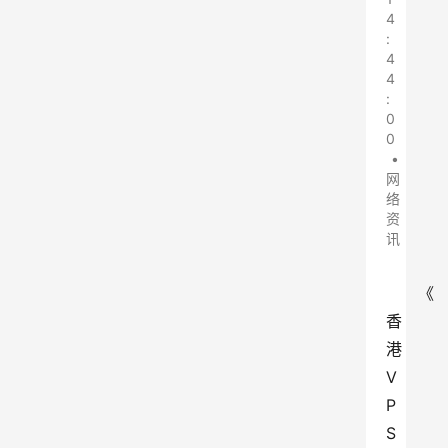
4
:
4
4
:
0
0
•
网
络
资
讯
《
香
港
V
P
S