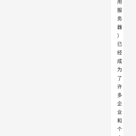
用
服
务
器
）
已
经
成
为
了
许
多
企
业
和
个