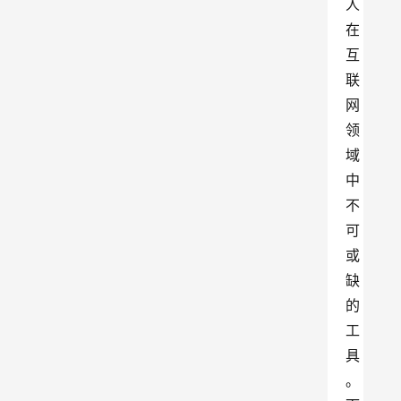
人
在
互
联
网
领
域
中
不
可
或
缺
的
工
具
。