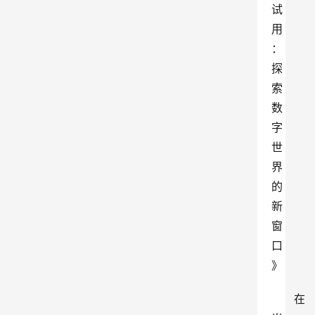
试
用
：
探
索
数
字
世
界
的
新
窗
口
》
在