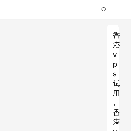
香
港
v
p
s
试
用
，
香
港