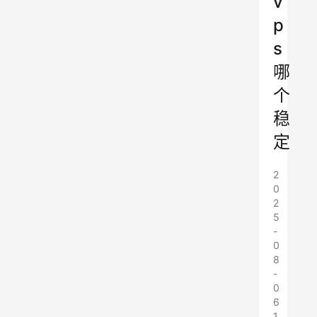
v
p
s
哪
个
稳
定
2
0
2
5
-
0
8
-
0
6
1