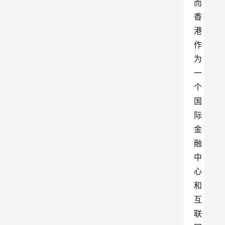
而
香
港
作
为
一
个
国
际
金
融
中
心
和
互
联