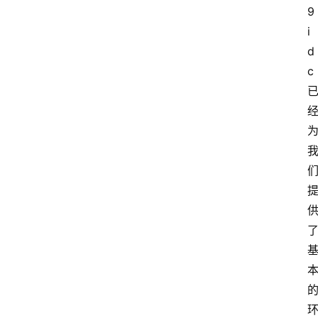
9
i
d
c