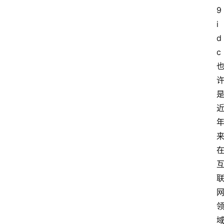
9
i
d
c