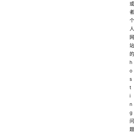
h
o
s
t
i
n
g