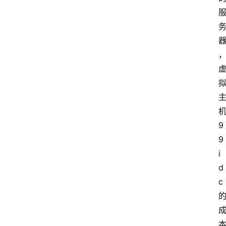
9
9
i
d
c