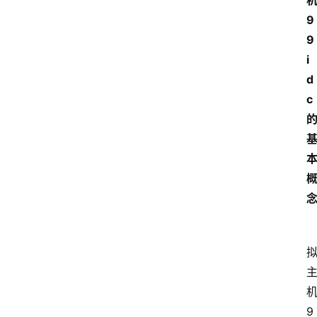
9
9
i
d
c
9