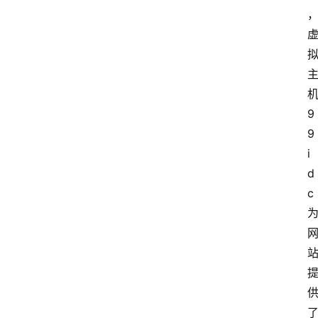
9
9
i
d
c