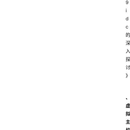
9
i
d
c