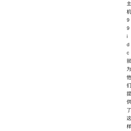
9
9
i
d
c