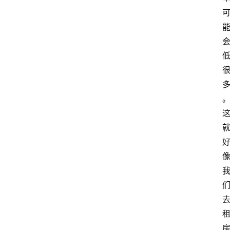
home_filled
首
页
menu
文
章
分
类