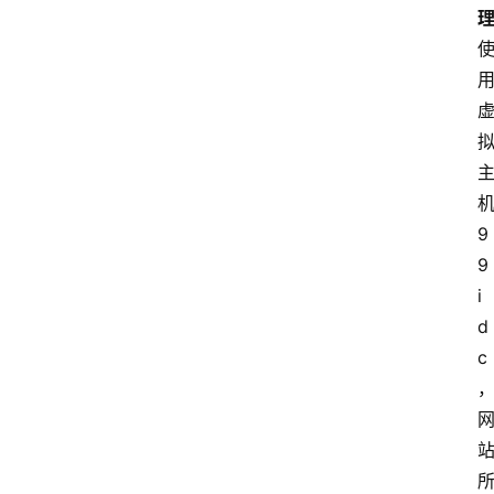
9
9
i
d
c