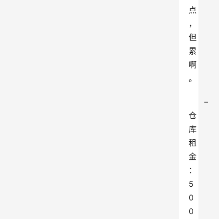
点
，
但
累
啊
。
– 
仓
库
租
金
：
5
0
0