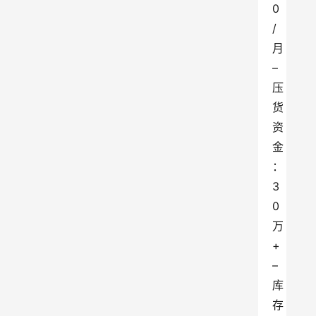
0
/
月
– 
压
货
资
金
：
3
0 
万
+
– 
库
存