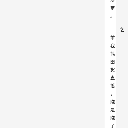
决
定
。
之
前
我
搞
囤
货
直
播
，
赚
是
赚
了