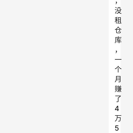
，
没
租
仓
库
，
一
个
月
赚
了
4
万
5