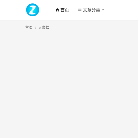
首页
文章分类
home_filled
menu
首页
大杂烩