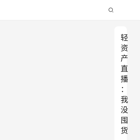
轻
资
产
直
播
：
我
没
囤
货