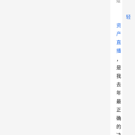
烩
轻
资
产
直
播
，
是
我
去
年
最
正
确
的