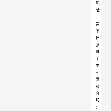
风
险
：
卖
不
掉
就
砸
手
里
– 
发
货
客
服
：