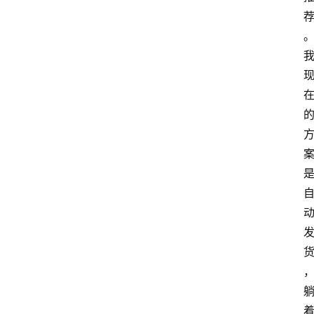
home_filled
首
页
menu
文
章
分
类