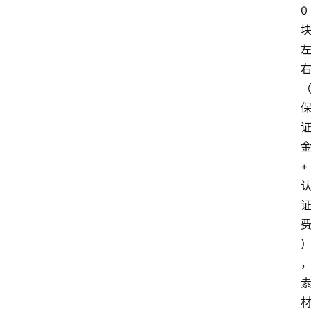
0 
金
+ 