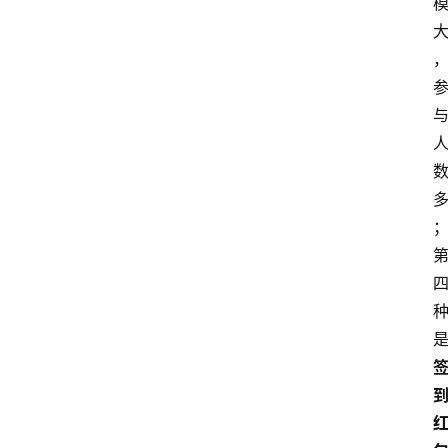
home_filled
首
页
menu
文
章
分
类