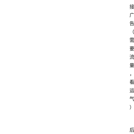
home_filled
首
页
menu
文
章
分
类