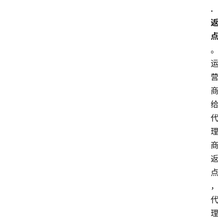
. 
home_filled
首
页
menu
文
章
分
类