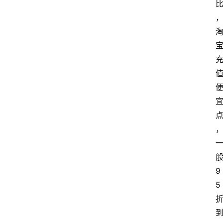
般
9
5 
到