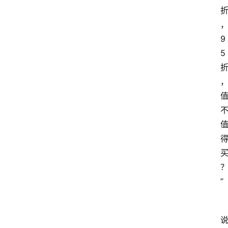
9
5 
”