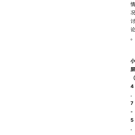
4
.
7
-
5
.