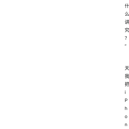
”
把
i
P
h
o
n