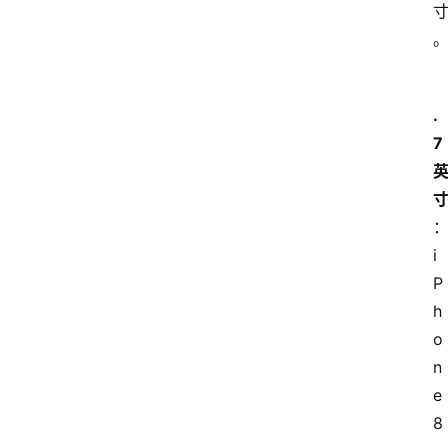
.
7 
i
P
h
o
n
e 
8