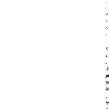
i
P
h
o
n
e 
S
E