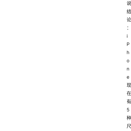
i
P
h
o
n
e 
有
5 