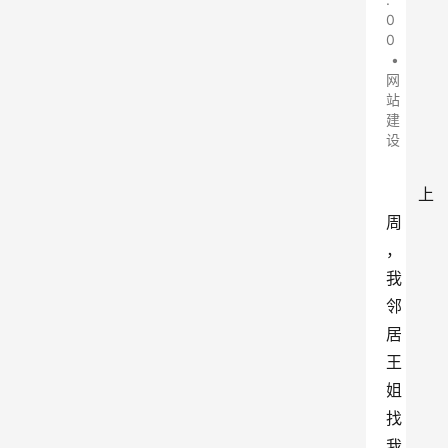
0
0
•
网
站
建
设
上
周
，
我
邻
居
王
姐
找
我