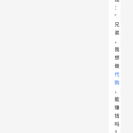
：
”
兄
弟
，
我
想
做
代
购
，
能
赚
钱
吗
？