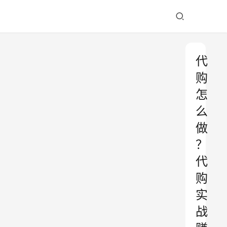
代
购
怎
么
做
？
代
购
实
战