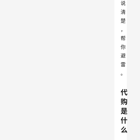
说
清
楚
，
帮
你
避
雷
。
代
购
是
什
么