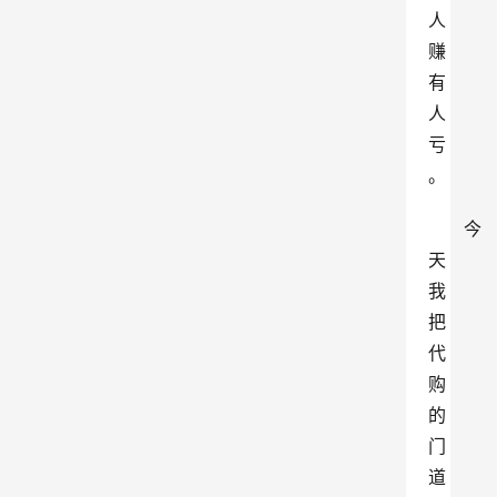
人
赚
有
人
亏
。
今
天
我
把
代
购
的
门
道