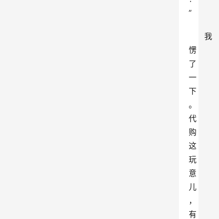
”
我
愣
了
一
下
。
代
购
这
玩
意
儿
，
有