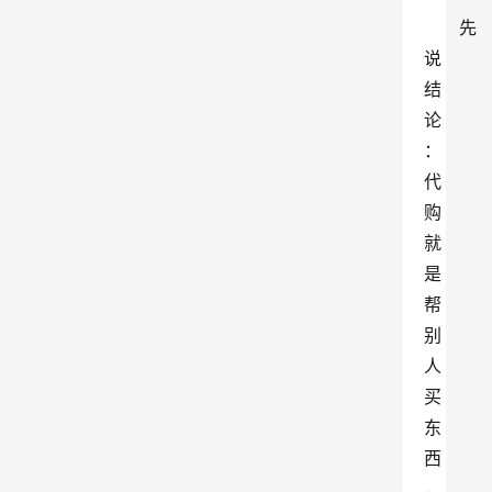
先
说
结
论
：
代
购
就
是
帮
别
人
买
东
西
，