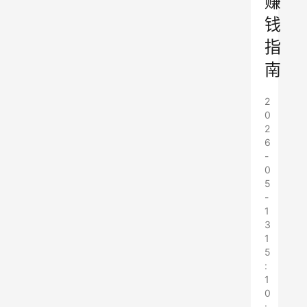
赚
钱
指
南
2
0
2
6
-
0
5
-
1
3
1
5
:
1
0
: