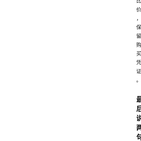
home_filled
首
页
menu
文
章
分
类