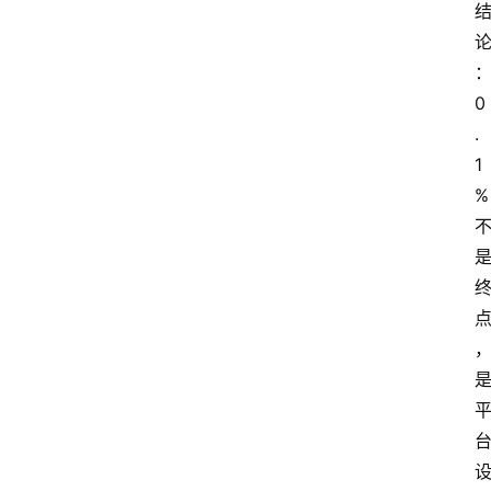
0
.
1
%