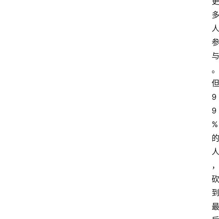
9
9
%