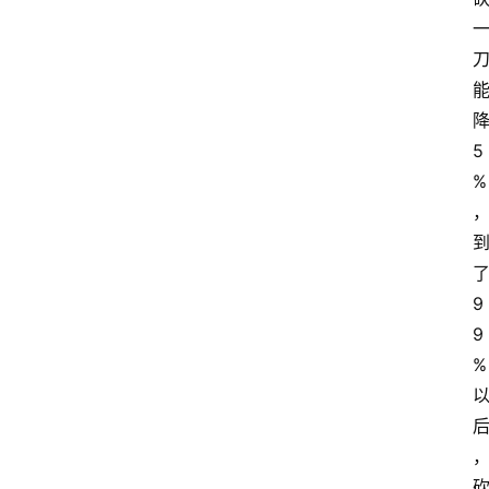
5
%
9
9
%