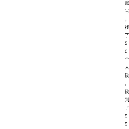
home_filled
首
5
页
0
menu
文
章
分
类
9
9