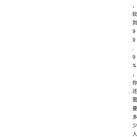
9
9
.
9
%