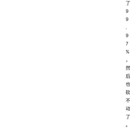
9
9
.
9
7
%