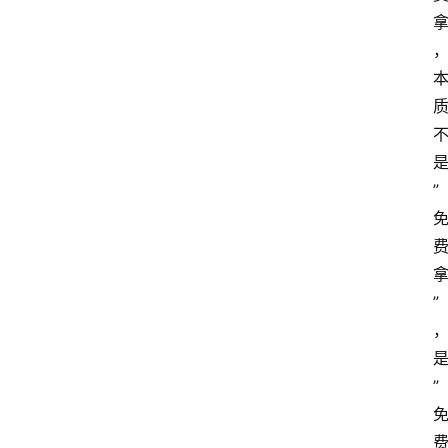
”
”
”