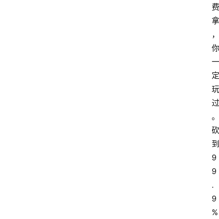
9
9
.
9
%