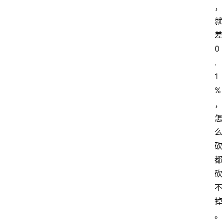
0
.
1
%