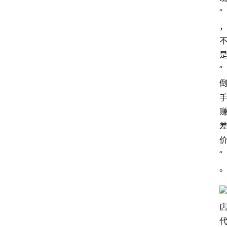
”
”
”