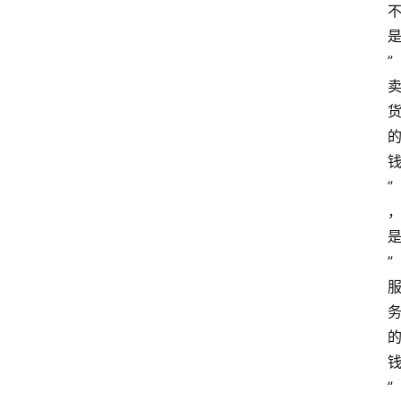
”
”
”
”