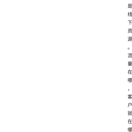
home_filled
首
页
menu
文
章
分
类