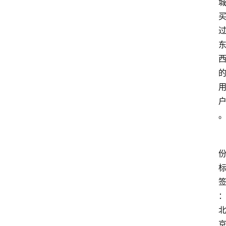
home_filled
首
页
menu
文
章
分
类