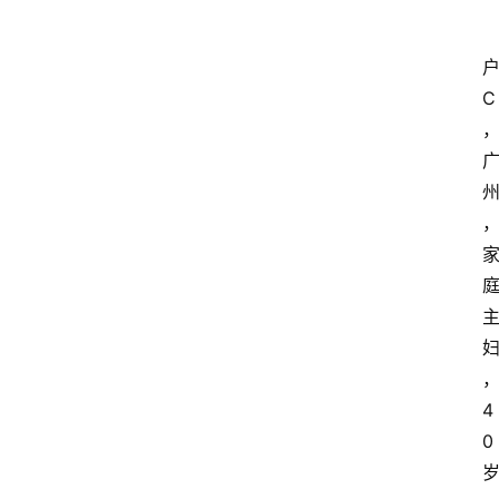
C
4
0