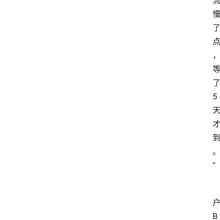
5
”
B