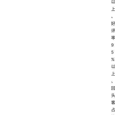
9
5
%