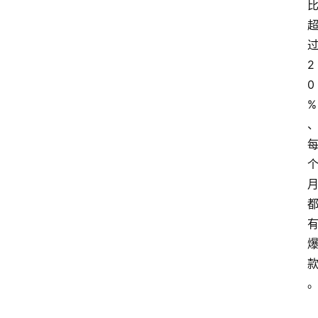
2
0
%