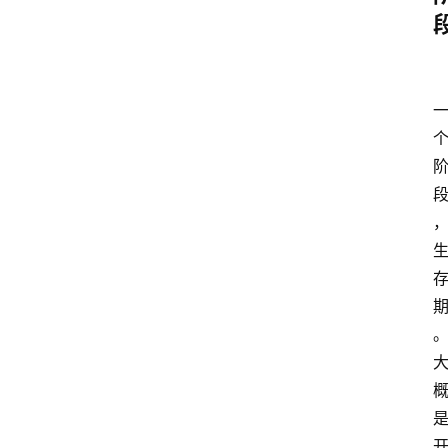
home_filled
首
页
menu
文
章
分
类