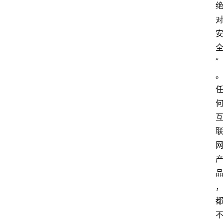
home_filled
”
首
页
menu
文
章
分
类