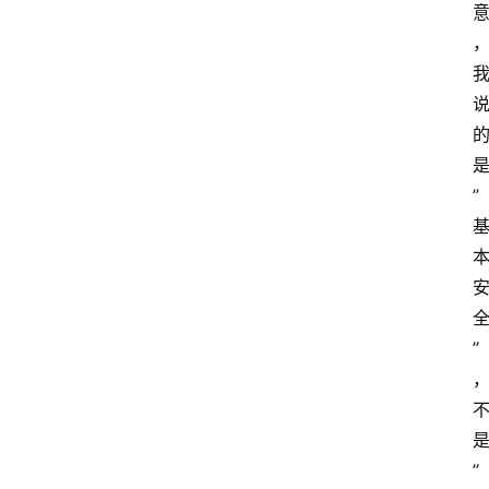
”
”
”