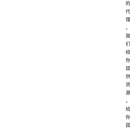
home_filled
首
页
menu
文
章
分
类