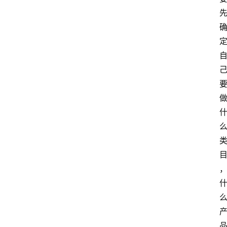
home_filled
首
页
menu
文
章
分
类