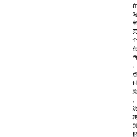
home_filled
首
页
menu
文
章
分
类