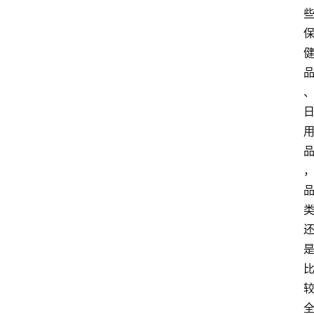
home_filled
首
页
menu
文
章
分
类