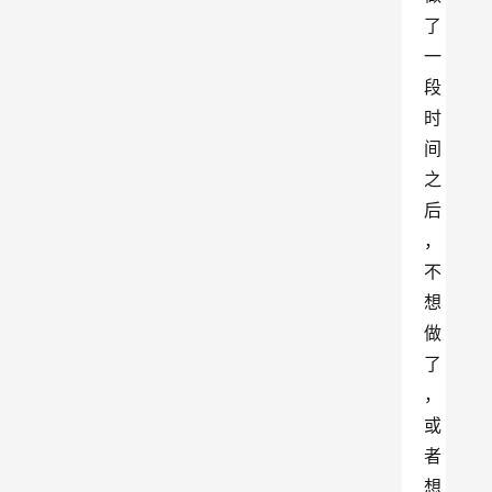
了
一
段
时
间
之
后
，
不
想
做
了
，
或
者
想