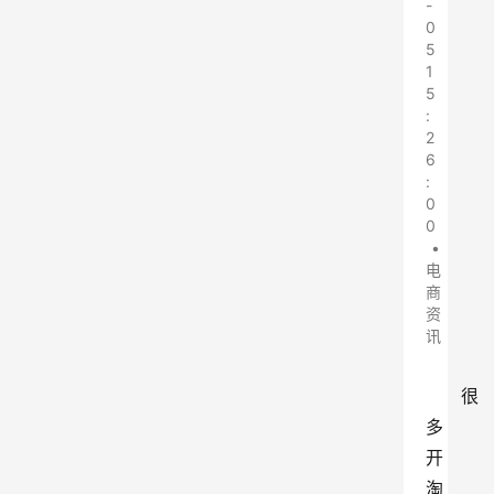
-
0
5
1
5
:
2
6
:
0
0
•
电
商
资
讯
很
多
开
淘