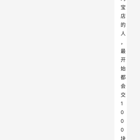
宝
店
的
人
，
最
开
始
都
会
交
1
0
0
0
块