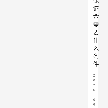
保
证
金
需
要
什
么
条
件
2
0
2
6
-
0
6