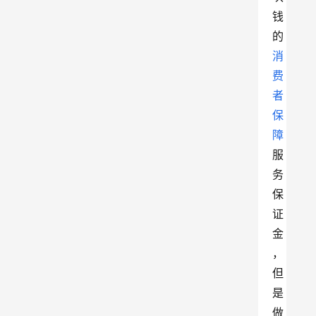
钱
的
消
费
者
保
障
服
务
保
证
金
，
但
是
做