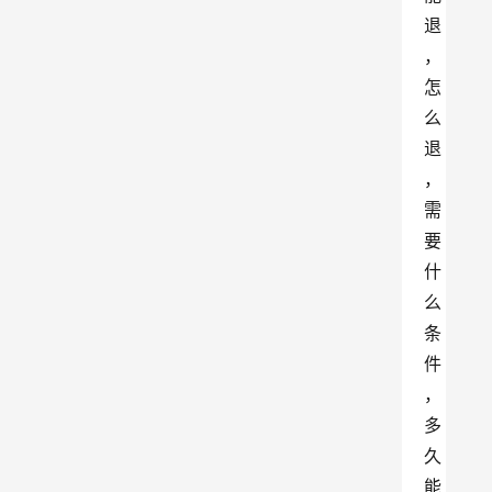
退
，
怎
么
退
，
需
要
什
么
条
件
，
多
久
能