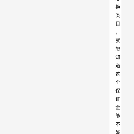
换
类
目
，
就
想
知
道
这
个
保
证
金
能
不
能