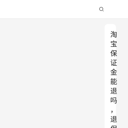
淘
宝
保
证
金
能
退
吗
，
退