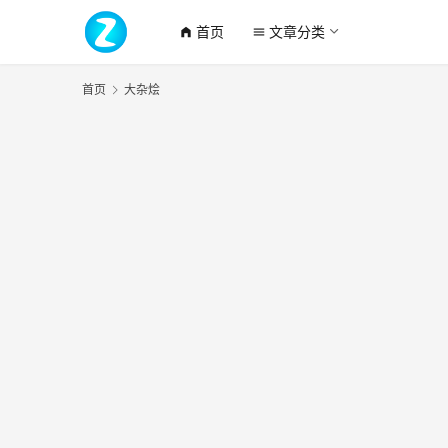
首页
文章分类
home_filled
menu
首页
大杂烩