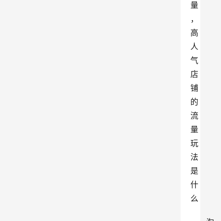
量
，
高
人
气
店
铺
的
流
量
玩
法
是
什
么