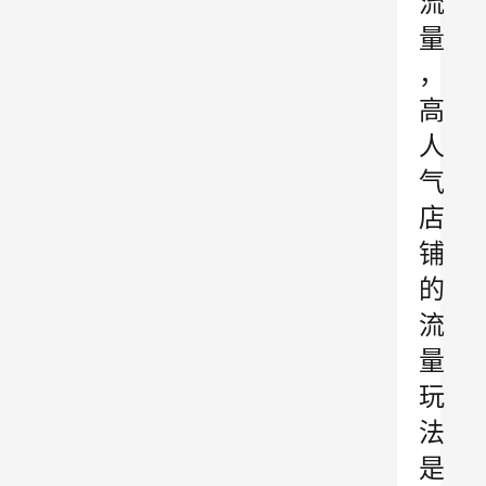
流
量
，
高
人
气
店
铺
的
流
量
玩
法
是