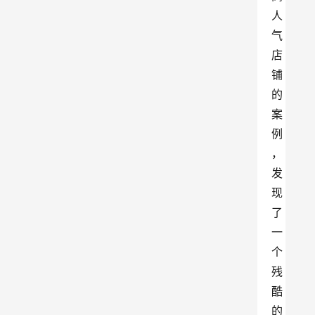
人
气
店
铺
的
案
例
，
发
现
了
一
个
残
酷
的