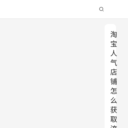
淘
宝
人
气
店
铺
怎
么
获
取