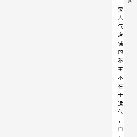
淘
宝
人
气
店
铺
的
秘
密
不
在
于
运
气
，
而