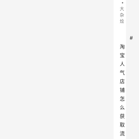
•
大
杂
烩
# 
淘
宝
人
气
店
铺
怎
么
获
取
流