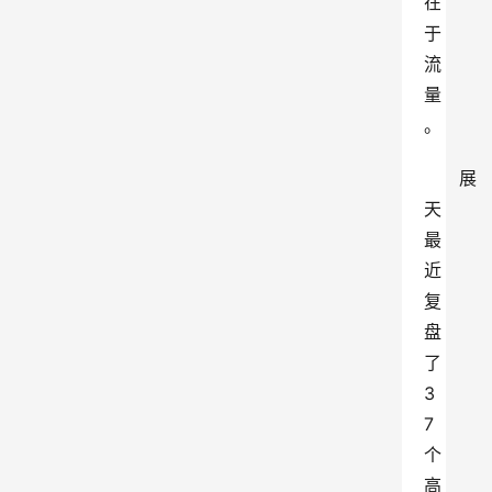
在
于
流
量
。
展
天
最
近
复
盘
了
3
7
个
高