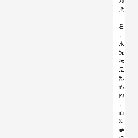
到
货
一
看
，
水
洗
标
是
乱
码
的
，
面
料
硬