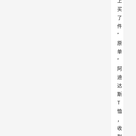
上
买
了
件
”
原
单
”
阿
迪
达
斯
T
恤
，
收