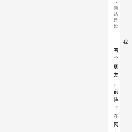
•
网
站
建
设
我
有
个
朋
友
，
前
阵
子
在
网