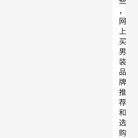
些
，
网
上
买
男
装
品
牌
推
荐
和
选
购