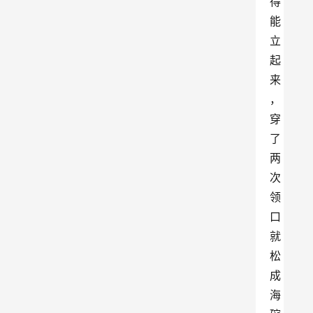
得
能
立
起
来
，
穿
了
两
次
领
口
就
松
成
海