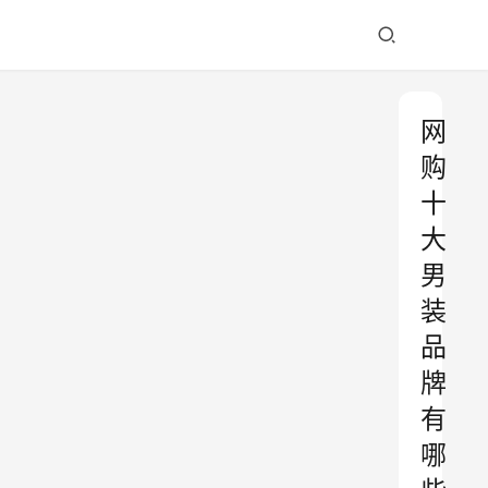
网
购
十
大
男
装
品
牌
有
哪