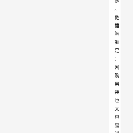
碗
。
他
捶
胸
顿
足
：
网
购
男
装
也
太
容
易