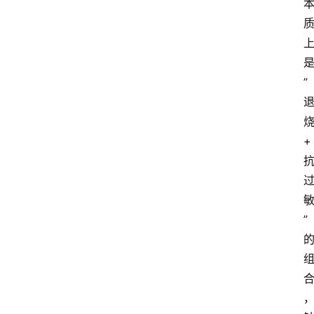
”
+
”