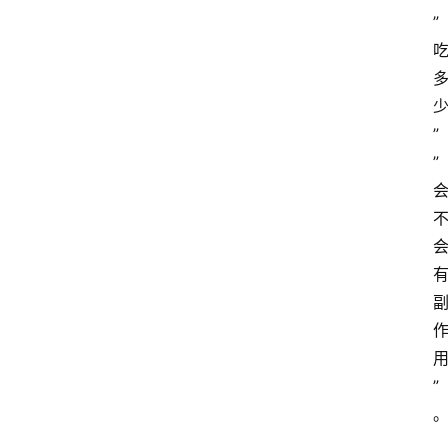
”
”
”
”