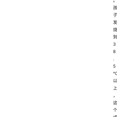
home_filled
首
页
3
8
menu
.
文
5
章
分
类