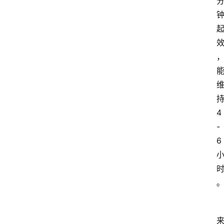
4
-
6