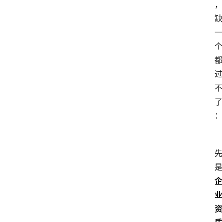
home_filled
首
页
menu
文
章
分
类