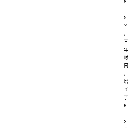
8
.
5
%
9
.
3