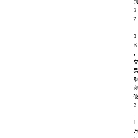
3
7
.
8
%
2
.
1