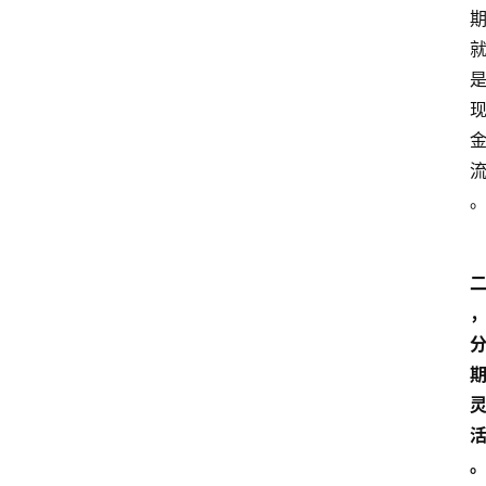
home_filled
首
页
menu
文
章
分
类