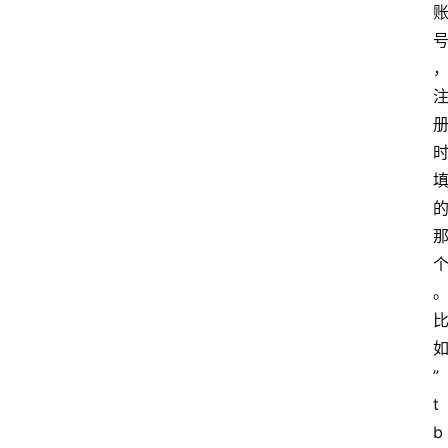
home_filled
首
页
menu
文
章
分
类
”
t
b