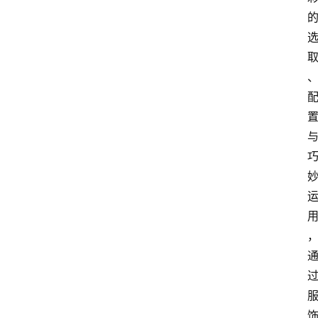
home_filled
首
页
menu
文
章
分
类