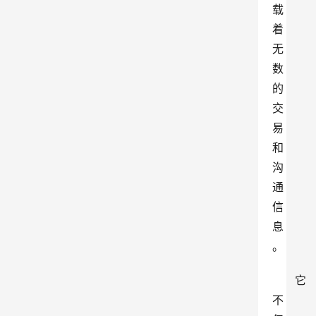
载
着
无
数
的
交
易
和
沟
通
信
息
。
它
不