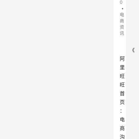
0
•
电
商
资
讯
《
阿
里
旺
旺
首
页
：
电
商
沟