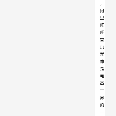
，
阿
里
旺
旺
首
页
就
像
是
电
商
世
界
的
一