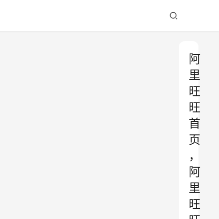
阿
里
旺
旺
首
页
，
阿
里
旺