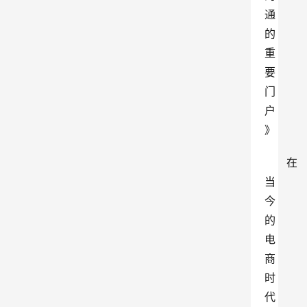
通
的
重
要
门
户
》
在
当
今
的
电
商
时
代