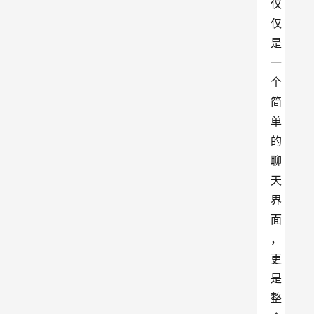
仅
仅
是
一
个
简
单
的
聊
天
界
面
，
更
是
整