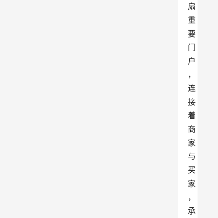
扇
重
要
门
户
，
连
接
着
商
家
与
买
家
，
承