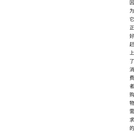
home_filled
首
页
menu
文
章
分
类