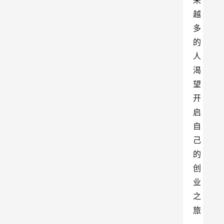
来
越
多
的
人
渴
望
开
启
自
己
的
创
业
之
旅