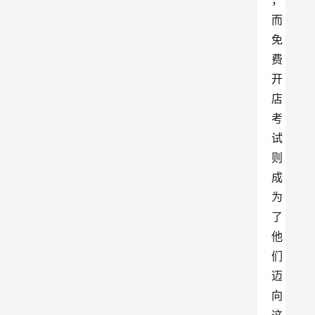
，
而
免
费
开
店
考
试
则
成
为
了
他
们
迈
向