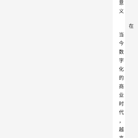
意
义
在
当
今
数
字
化
的
商
业
时
代
，
越