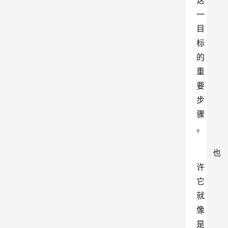
这
一
目
标
的
重
要
步
骤
。
也
许
它
就
像
是