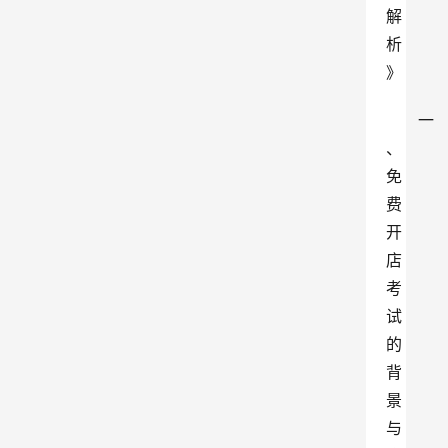
解
析
》
一
、
免
费
开
店
考
试
的
背
景
与