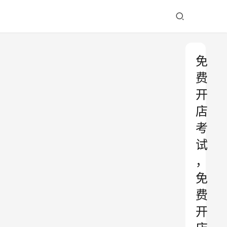
免
费
开
店
考
试
，
免
费
开