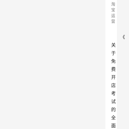
淘
宝
运
营
《
关
于
免
费
开
店
考
试
的
全
面