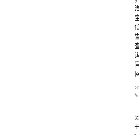
20
淘
“