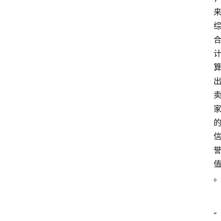
home_filled
首
页
menu
文
章
分
类
“