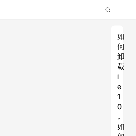
如
何
卸
载
i
e
1
0
，
如