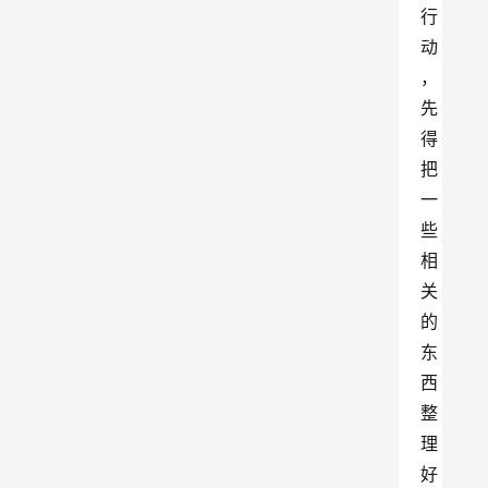
行
动
，
先
得
把
一
些
相
关
的
东
西
整
理
好