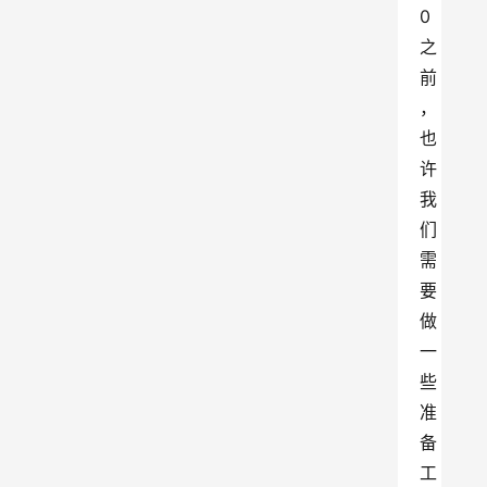
0
之
前
，
也
许
我
们
需
要
做
一
些
准
备
工