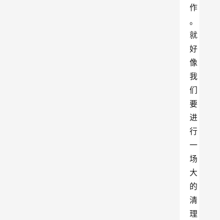
作
。
就
好
像
我
们
要
进
行
一
场
大
的
清
理