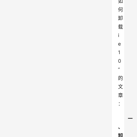
如
何
卸
载
i
e
1
0
”
的
文
章
：
一
、
卸