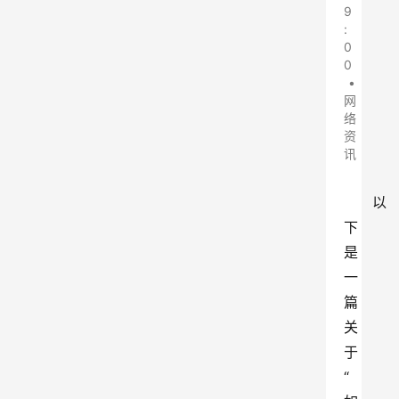
9
:
0
0
•
网
络
资
讯
以
下
是
一
篇
关
于
“