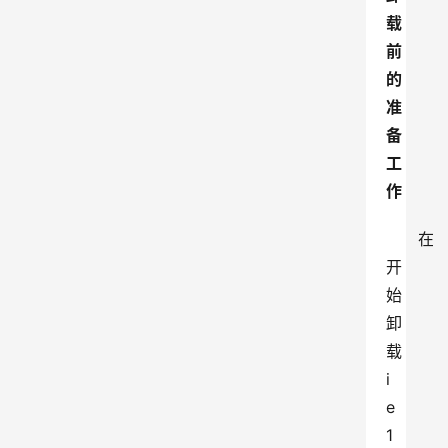
载
前
的
准
备
工
作
在
开
始
卸
载
i
e
1