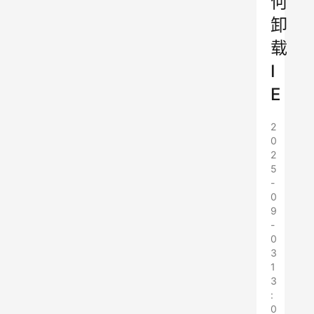
何
卸
载
I
E
2
0
2
5
-
0
9
-
0
3
1
3
:
0