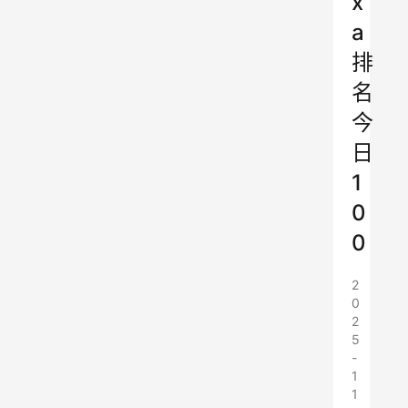
x
a
排
名
今
日
1
0
0
2
0
2
5
-
1
1