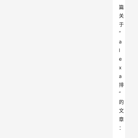
篇
关
于
“
a
l
e
x
a
排
”
的
文
章
：