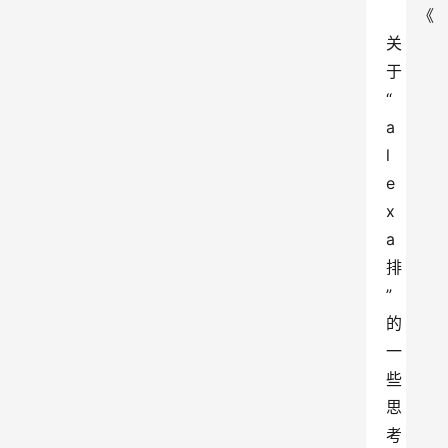
《
关
于
“
a
l
e
x
a
排
”
的
一
些
思
考