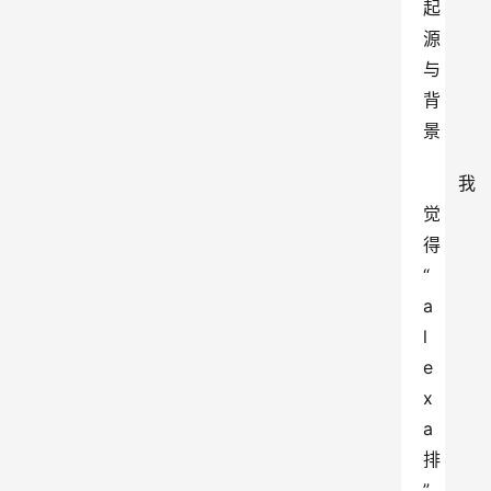
起
源
与
背
景
我
觉
得
“
a
l
e
x
a
排
”