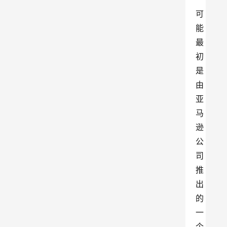
可
能
最
初
是
由
亚
马
逊
公
司
推
出
的
一
个