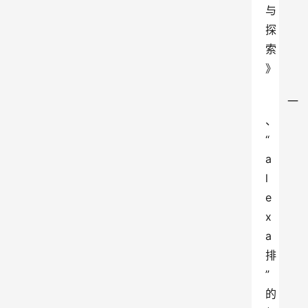
与
探
索
》
一
、
“
a
l
e
x
a
排
”
的