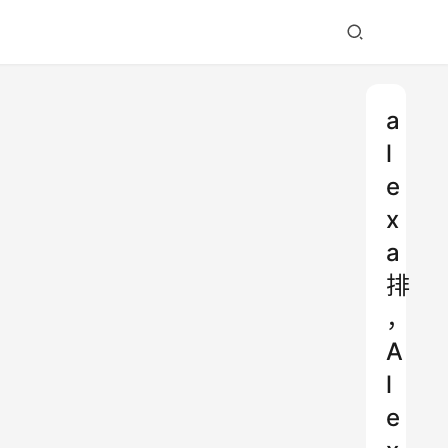
a
l
e
x
a
排
，
A
l
e