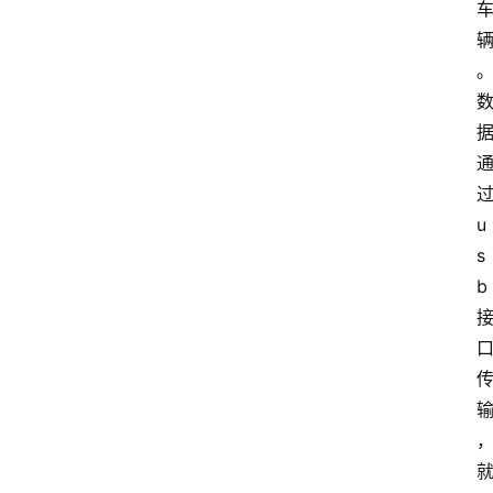
u
s
b