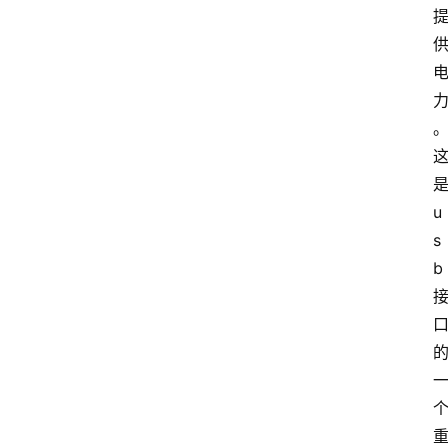
u
s
b