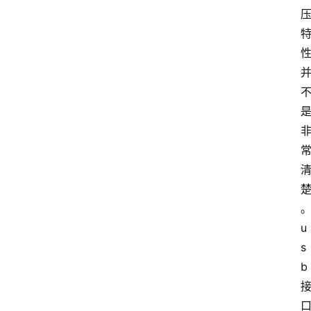
u
s
b