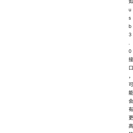
u
s
b
3
.
0