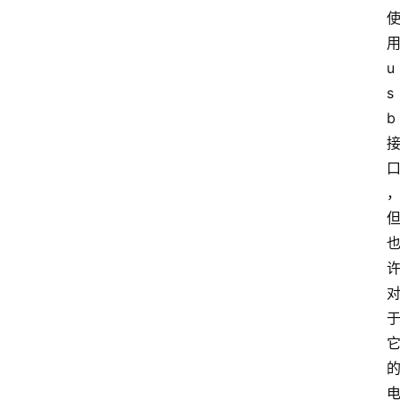
u
s
b