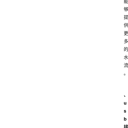
u
s
b