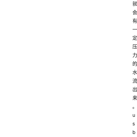
u
s
b