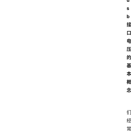
u
s
b