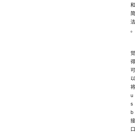
u
s
b