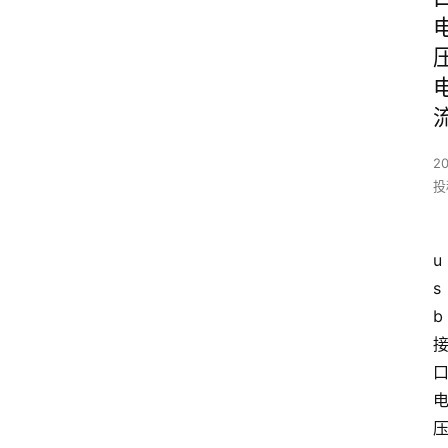
20
投
u
s
b