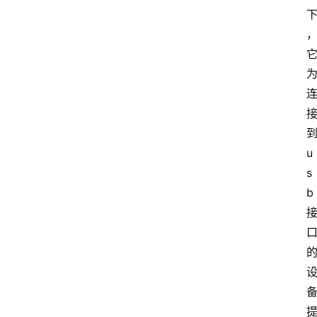
u
s
b