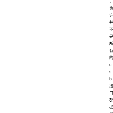
u
s
b