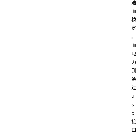
u
s
b