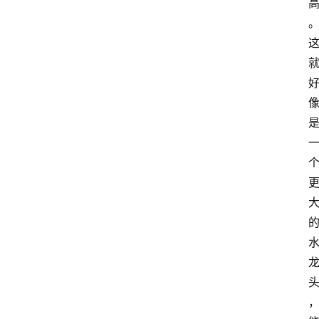
home_filled
首
页
menu
文
章
分
类