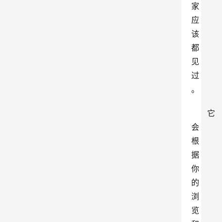
家
应
该
都
见
过
。
它
会
根
据
你
的
浏
览