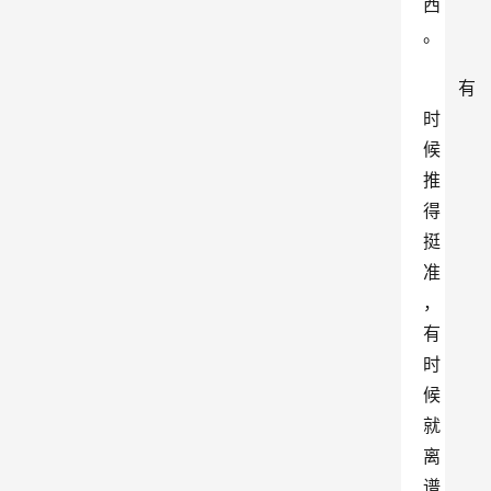
西
。
有
时
候
推
得
挺
准
，
有
时
候
就
离
谱