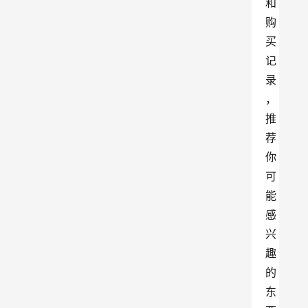
和
购
买
记
录
，
推
荐
你
可
能
感
兴
趣
的
东