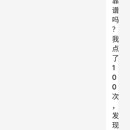
靠
谱
吗
？
我
点
了
1
0
0
次
，
发
现