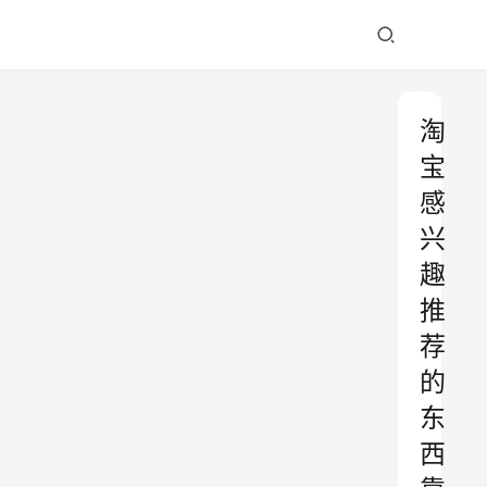
淘
宝
感
兴
趣
推
荐
的
东
西