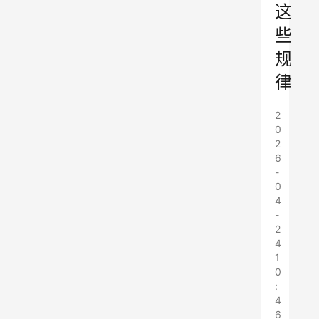
这
些
规
律
2
0
2
6
-
0
4
-
2
4
1
0
:
4
6