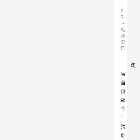
:
0
0
•
电
商
资
讯
淘
宝
首
页
那
个
”
猜
你