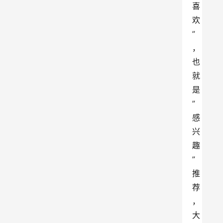
喜
欢
”
，
也
就
是
”
感
兴
趣
”
推
荐
，
大