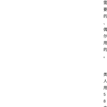
home_filled
首
页
menu
文
章
分
类
5
8