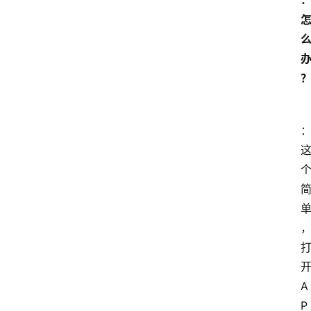
开
A
P