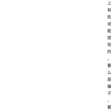
home_filled
首
页
menu
文
章
分
类