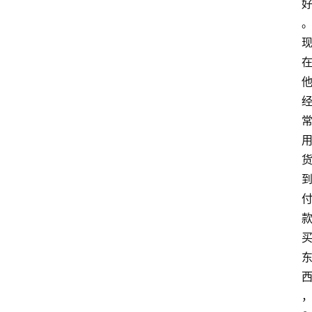
home_filled
首
页
menu
文
章
分
类