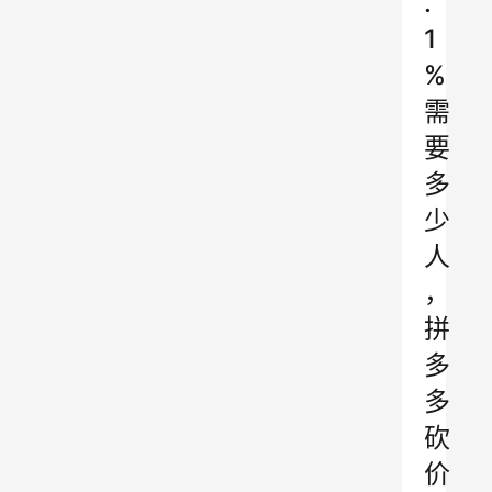
.
1
%
需
要
多
少
人
，
拼
多
多
砍
价