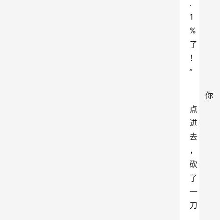
.
1
%
了
！
”
你
点
进
去
，
砍
了
一
刀
。