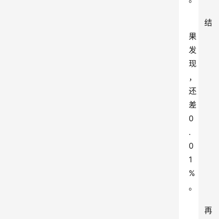
结
果
发
现
，
还
差
0
.
0
1
%
。
再