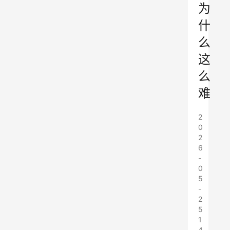
为
什
么
这
么
难
2
0
2
6
-
0
5
-
2
5
1
4