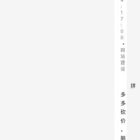
:
1
7
:
0
0
•
网
站
建
设
拼
多
多
砍
价
，
脑