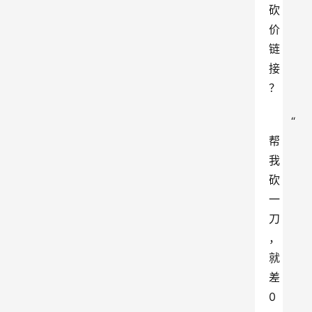
砍
价
链
接
？
“
帮
我
砍
一
刀
，
就
差
0