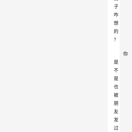
子
咋
想
的
？
你
是
不
是
也
被
朋
友
发
过