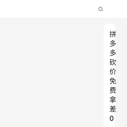
拼
多
多
砍
价
免
费
拿
差
0