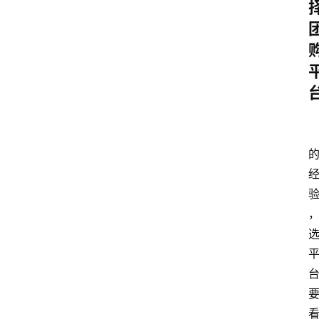
home_filled
首
页
menu
文
章
分
类