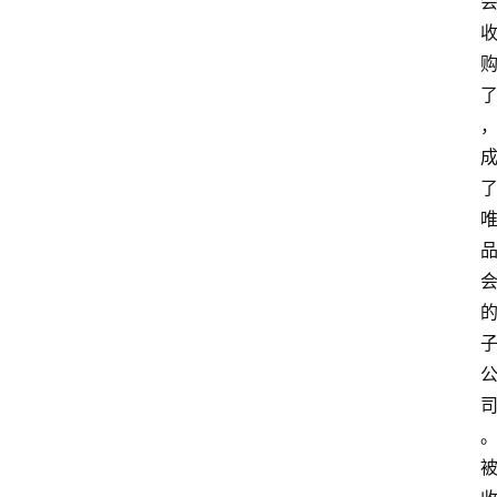
home_filled
首
页
menu
文
章
分
类