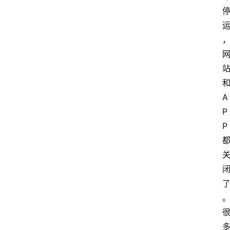
A
P
P