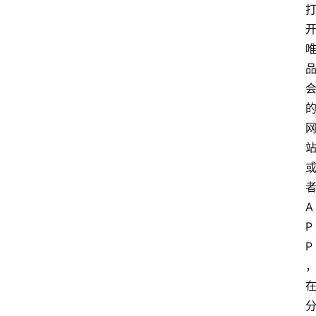
A
P
P