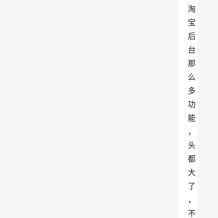
淘
宝
后
台
那
么
多
功
能
，
头
都
大
了
，
不