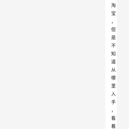
淘
宝
，
但
是
不
知
道
从
哪
里
入
手
，
看
着