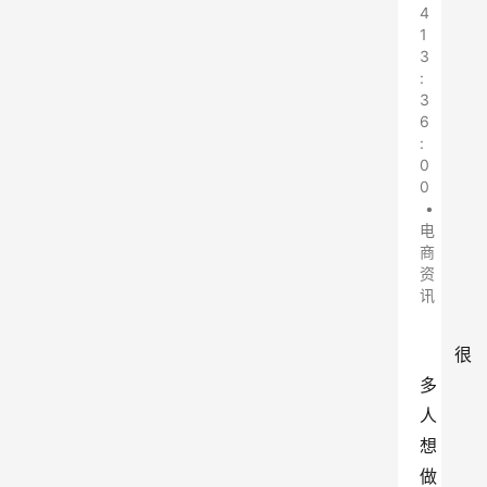
4
1
3
:
3
6
:
0
0
•
电
商
资
讯
很
多
人
想
做