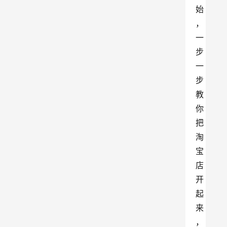
始
，
一
步
一
步
教
你
把
淘
宝
店
开
起
来
，