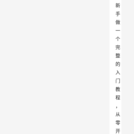
新
手
做
一
个
完
整
的
入
门
教
程
，
从
零
开