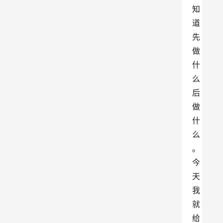
知
道
先
做
什
么
后
做
什
么
。
今
天
我
就
给