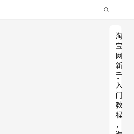
淘
宝
网
新
手
入
门
教
程
，