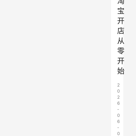
淘
宝
开
店
从
零
开
始
2
0
2
6
-
0
6
-
0