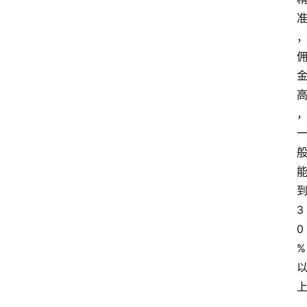
3
0
%