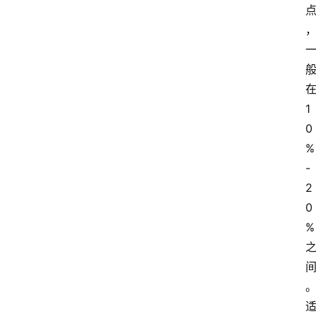
home_filled
首
页
1
0
menu
%
文
-
章
2
分
类
0
%