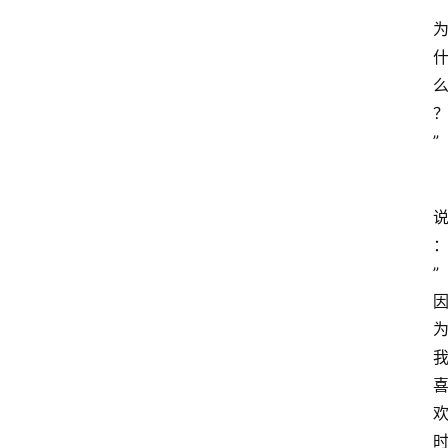
”
”
”