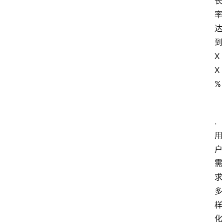
X
X
%
. 