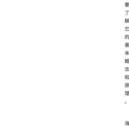
home_filled
首
页
menu
文
章
分
类